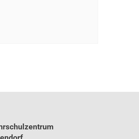
hrschulzentrum
tendorf