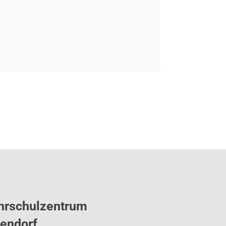
hrschulzentrum
tendorf