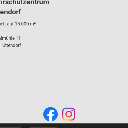
hrschulzentrum
tendorf
heit auf 15.000 m²
hlmühle 11
 Uttendorf