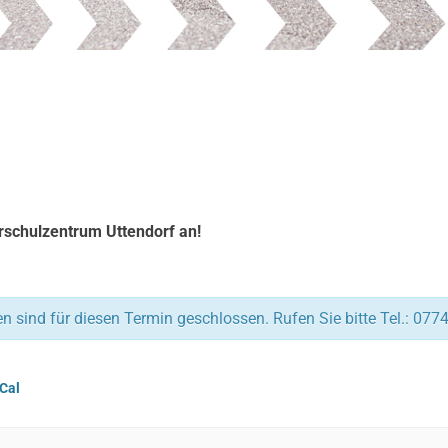
rschulzentrum Uttendorf an!
 sind für diesen Termin geschlossen. Rufen Sie bitte Tel.: 077
iCal