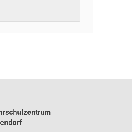
hrschulzentrum
tendorf