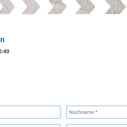
en
0:40