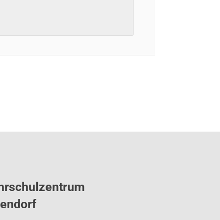
hrschulzentrum
tendorf