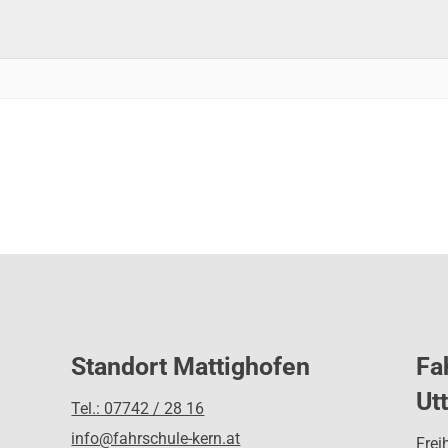
Standort Mattighofen
Fa
Ut
Tel.: 07742 / 28 16
info@fahrschule-kern.at
Frei