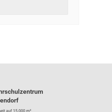
hrschulzentrum
tendorf
heit auf 15.000 m²