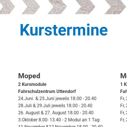
Kurstermine
Pricing Table
Moped
M
2 Kursmodule
1 K
Fahrschulzentrum Uttendorf
Fah
24.Juni & 25.Juni jeweils 18.00 - 20.40
Fr,
28.Juli & 29.Juli jeweils 18.00 - 20.40
Fr,
26. August & 27. August 18.00 - 20.40
Fr,
3.Oktober 8.00- 13.40 - 2 Modul an 1 Tag
Fr,
11.November &12.November 18.00 - 20.40