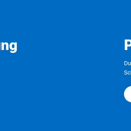
ung
Du
Sc