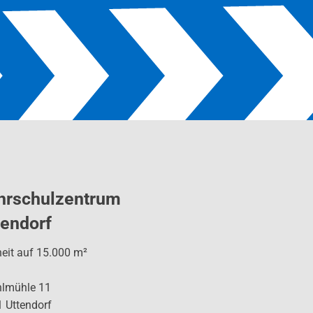
hrschulzentrum
tendorf
heit auf 15.000 m²
hlmühle 11
 Uttendorf