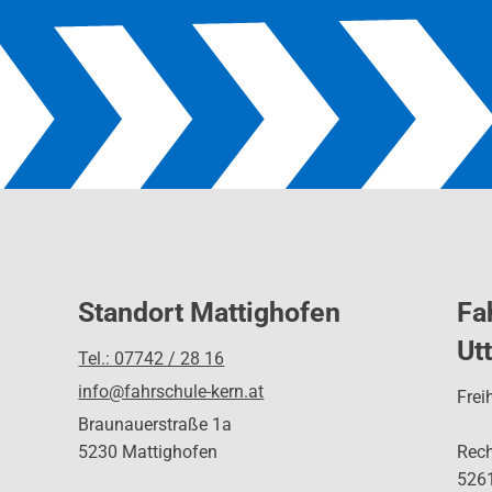
Standort Mattighofen
Fa
Ut
Tel.: 07742 / 28 16
info@fahrschule-kern.at
Frei
Braunauerstraße 1a
5230 Mattighofen
Rec
5261