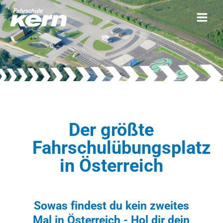
Der größte
Fahrschulübungsplatz
in Österreich
Sowas findest du kein zweites
Mal in Österreich - Hol dir dein