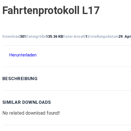
Fahrtenprotokoll L17
Download
301
Dateigröße
135.36 KB
Datei-Anzahl
1
Erstellungsdatum
29. Apr
Herunterladen
BESCHREIBUNG
SIMILAR DOWNLOADS
No related download found!