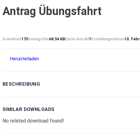
Antrag Übungsfahrt
Download
173
Dateigröße
68.54 KB
Datei-Anzahl
1
Erstellungsdatum
10. Feb
Herunterladen
BESCHREIBUNG
SIMILAR DOWNLOADS
No related download found!